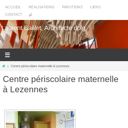
Passer
ACCUEIL
RÉALISATIONS
PARUTIONS
LIENS
vers
CONTACT
le
contenu
Laurent Baillet, Architecte dplg
Home
Centre périscolaire maternelle à Lezennes
Centre périscolaire maternelle
à Lezennes